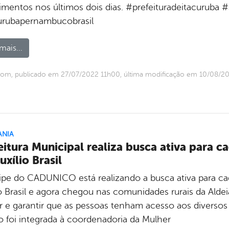
imentos nos últimos dois dias. #prefeituradeitacuruba
urubapernambucobrasil
mais...
om, publicado em 27/07/2022 11h00, última modificação em 10/08/2
ANIA
eitura Municipal realiza busca ativa para
uxílio Brasil
ipe do CADUNICO está realizando a busca ativa para c
o Brasil e agora chegou nas comunidades rurais da Aldei
ir e garantir que as pessoas tenham acesso aos diversos
o foi integrada à coordenadoria da Mulher