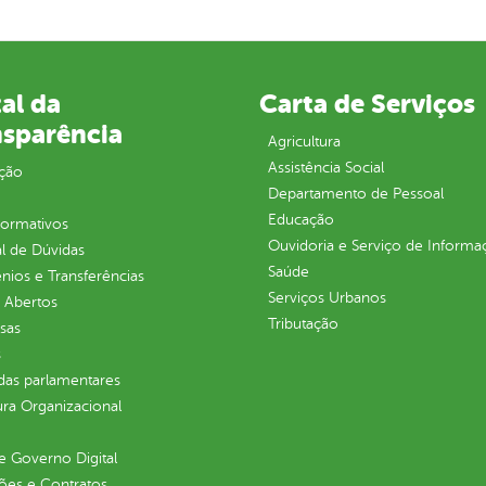
al da
Carta de Serviços
nsparência
Agricultura
Assistência Social
ção
Departamento de Pessoal
Educação
normativos
Ouvidoria e Serviço de Informa
l de Dúvidas
Saúde
ios e Transferências
Serviços Urbanos
 Abertos
Tributação
sas
s
as parlamentares
ura Organizacional
 Governo Digital
ções e Contratos