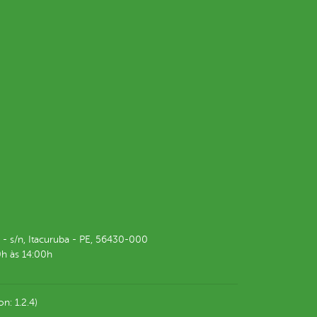
i - s/n, Itacuruba - PE, 56430-000
h às 14:00h
on: 1.2.4)