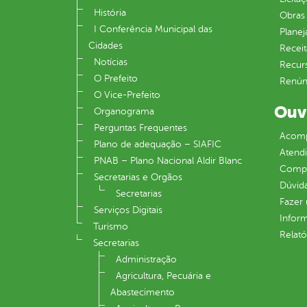
História
Obras 
I Conferência Municipal das
Plane
Cidades
Receit
Notícias
Recur
O Prefeito
Renúnc
O Vice-Prefeito
Ouv
Organograma
Perguntas Frequentes
Acomp
Plano de adequação – SIAFIC
Atend
PNAB – Plano Nacional Aldir Blanc
Compe
Secretarias e Orgãos
Dúvid
Secretarias
Fazer
Serviços Digitais
Infor
Turismo
Relató
Secretarias
Administração
Agricultura, Pecuária e
Abastecimento