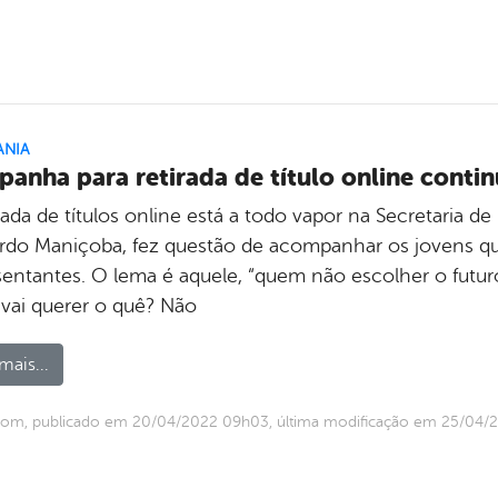
ANIA
anha para retirada de título online contin
rada de títulos online está a todo vapor na Secretaria d
rdo Maniçoba, fez questão de acompanhar os jovens qu
entantes. O lema é aquele, “quem não escolher o futuro 
 vai querer o quê? Não
mais...
com, publicado em 20/04/2022 09h03, última modificação em 25/04/