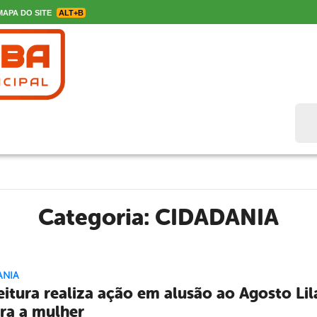
APA DO SITE
ALT+B
Bus
Categoria:
CIDADANIA
ANIA
eitura realiza ação em alusão ao Agosto Lilá
ra a mulher