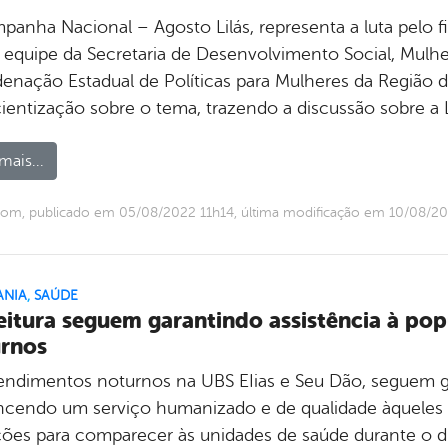
anha Nacional – Agosto Lilás, representa a luta pelo fi
 equipe da Secretaria de Desenvolvimento Social, Mulh
enação Estadual de Políticas para Mulheres da Região d
ientização sobre o tema, trazendo a discussão sobre a 
mais...
com, publicado em 05/08/2022 11h14, última modificação em 10/08/2
ANIA
,
SAÚDE
eitura seguem garantindo assistência à p
rnos
endimentos noturnos na UBS EIias e Seu Dão, seguem ga
ncendo um serviço humanizado e de qualidade àqueles
ições para comparecer às unidades de saúde durante 