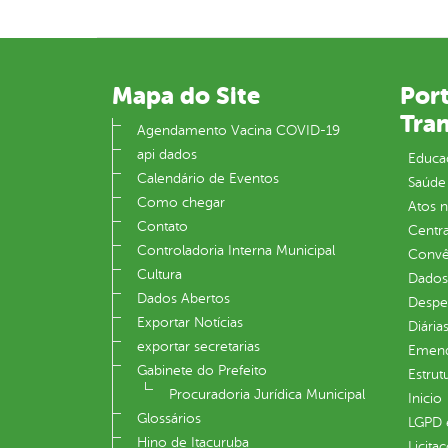
Mapa do Site
Port
Tra
Agendamento Vacina COVID-19
api dados
Educa
Calendário de Eventos
Saúde
Como chegar
Atos 
Contato
Centra
Controladoria Interna Municipal
Convên
Cultura
Dados
Dados Abertos
Despe
Exportar Notícias
Diária
exportar secretarias
Emend
Gabinete do Prefeito
Estrut
Procuradoria Jurídica Municipal
Inicio
Glossários
LGPD e
Hino de Itacuruba
Licita