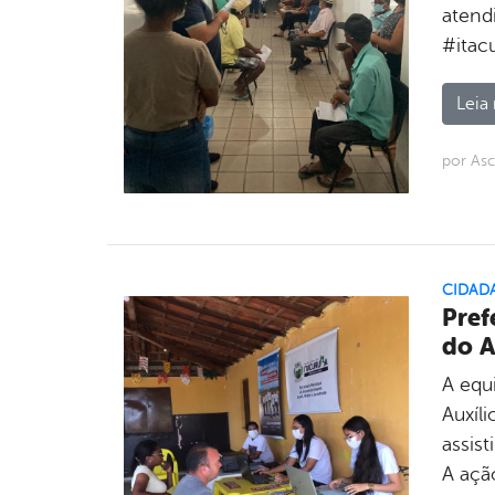
atend
#itac
Leia 
por Asc
CIDAD
Pref
do A
A equ
Auxíli
assist
A açã