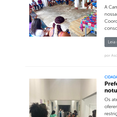
A Camp
nossa
Coord
consc
Leia 
por As
CIDAD
Pref
notu
Os at
ofere
restr