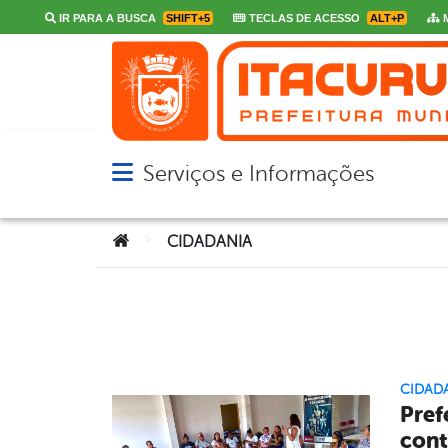
IR PARA A BUSCA
SHIFT+5
TECLAS DE ACESSO
ALT+P
M
Serviços e Informações
Abrir menu principal de navegação
Você está aqui:
>
CIDADANIA
CIDAD
Pref
cont