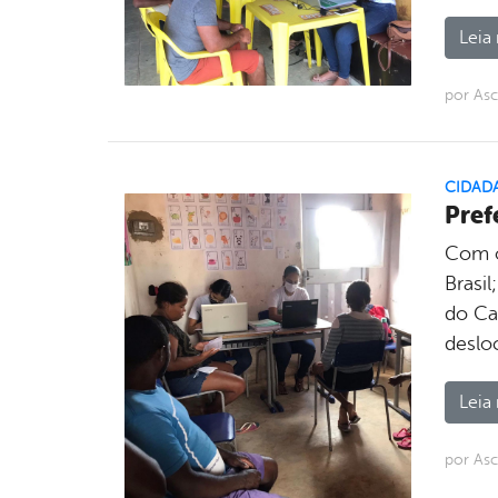
Leia 
por As
CIDAD
Pref
Com o
Brasil
do Ca
deslo
Leia 
por As