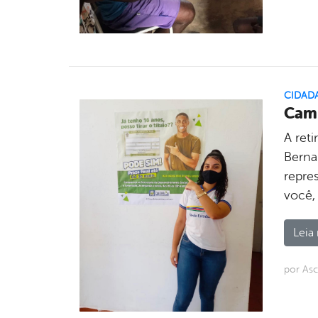
CIDAD
Camp
A reti
Berna
repres
você,
Leia 
por As