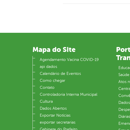
Mapa do Site
Port
Tra
Agendamento Vacina COVID-19
api dados
Educa
Calendário de Eventos
Saúde
Como chegar
Atos 
Contato
Centra
Controladoria Interna Municipal
Convên
Cultura
Dados
Dados Abertos
Despe
Exportar Notícias
Diária
exportar secretarias
Emend
Gabinete do Prefeito