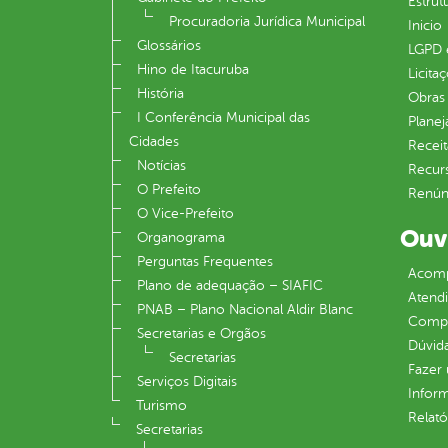
Estrut
Procuradoria Jurídica Municipal
Inicio
Glossários
LGPD e
Hino de Itacuruba
Licita
História
Obras 
I Conferência Municipal das
Plane
Cidades
Receit
Notícias
Recur
O Prefeito
Renúnc
O Vice-Prefeito
Ouv
Organograma
Perguntas Frequentes
Acomp
Plano de adequação – SIAFIC
Atend
PNAB – Plano Nacional Aldir Blanc
Compe
Secretarias e Orgãos
Dúvid
Secretarias
Fazer
Serviços Digitais
Infor
Turismo
Relató
Secretarias