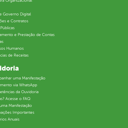
ura Organizacional
 Governo Digital
ções e Contratos
Públicas
jamento e Prestação de Contas
as
sos Humanos
ias de Receitas
idoria
anhar uma Manifestação
imento via WhatsApp
tências da Ouvidoria
as? Acesse o FAQ
 uma Manifestação
mações Importantes
rios Anuais