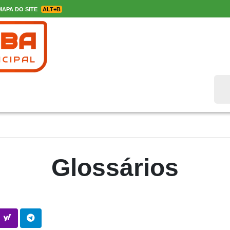
APA DO SITE
ALT+B
Bus
Glossários