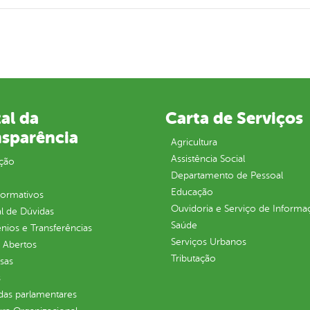
al da
Carta de Serviços
nsparência
Agricultura
Assistência Social
ção
Departamento de Pessoal
Educação
normativos
Ouvidoria e Serviço de Informa
l de Dúvidas
Saúde
ios e Transferências
Serviços Urbanos
 Abertos
Tributação
sas
s
as parlamentares