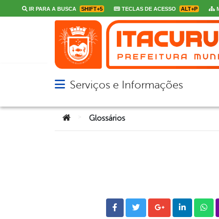
IR PARA A BUSCA
SHIFT+5
TECLAS DE ACESSO
ALT+P
M
Serviços e Informações
Abrir menu principal de navegação
Você está aqui:
>
Glossários