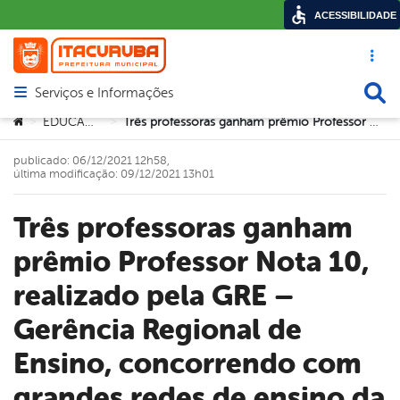
ACESSIBILIDADE
Acesso ráp
Busca
Serviços e Informações
Abrir menu principal de navegação
Você está aqui:
EDUCAÇÃO
Três professoras ganham prêmio Professor Nota 10, realizado pela GRE – Gerência Regional de Ensino, concorrendo com grandes redes de ensino da região.
>
>
publicado: 06/12/2021 12h58,
última modificação: 09/12/2021 13h01
Três professoras ganham
prêmio Professor Nota 10,
realizado pela GRE –
Gerência Regional de
Ensino, concorrendo com
grandes redes de ensino da