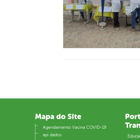
Mapa do Site
Port
Tra
Agendamento Vacina COVID-19
api dados
Educa