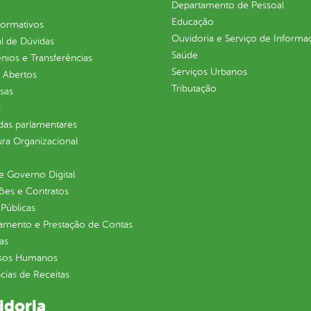
Departamento de Pessoal
Educação
normativos
Ouvidoria e Serviço de Informa
l de Dúvidas
Saúde
ios e Transferências
Serviços Urbanos
 Abertos
Tributação
sas
s
as parlamentares
ura Organizacional
 Governo Digital
ções e Contratos
Públicas
jamento e Prestação de Contas
as
sos Humanos
ias de Receitas
idoria