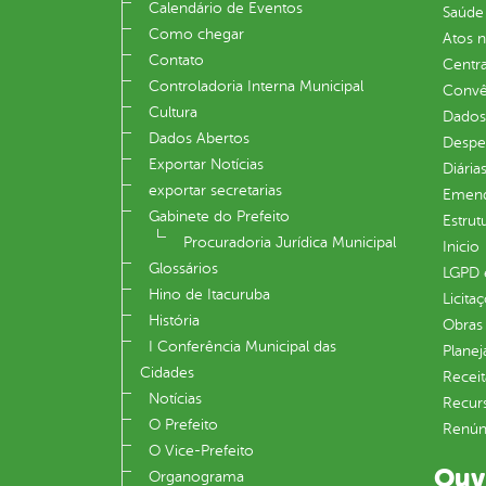
Calendário de Eventos
Saúde
Como chegar
Atos 
Contato
Centra
Controladoria Interna Municipal
Convên
Cultura
Dados
Dados Abertos
Despe
Exportar Notícias
Diária
exportar secretarias
Emend
Gabinete do Prefeito
Estrut
Procuradoria Jurídica Municipal
Inicio
Glossários
LGPD e
Hino de Itacuruba
Licita
História
Obras 
I Conferência Municipal das
Plane
Cidades
Receit
Notícias
Recur
O Prefeito
Renúnc
O Vice-Prefeito
Ouv
Organograma