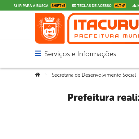
IR PARA A BUSCA
SHIFT+5
TECLAS DE ACESSO
ALT+P
M
Serviços e Informações
Abrir menu principal de navegação
Você está aqui:
>
Secretaria de Desenvolvimento Social
Prefeitura realiza mais uma distribuição de frutas e verduras