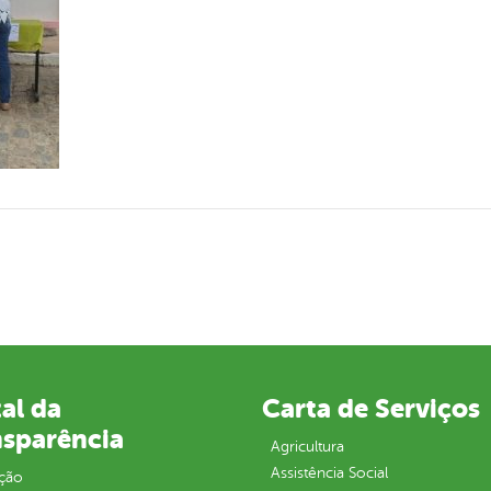
al da
Carta de Serviços
nsparência
Agricultura
Assistência Social
ção