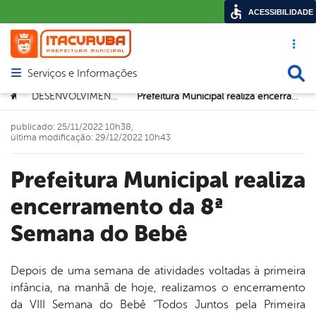
ACESSIBILIDADE
Acesso ráp
Busca
Serviços e Informações
Abrir menu principal de navegação
Você está aqui:
DESENVOLVIMENTO SOCIAL
Prefeitura Municipal realiza encerramento da 8ª Semana do Bebê
>
>
publicado: 25/11/2022 10h38,
última modificação: 29/12/2022 10h43
Prefeitura Municipal realiza
encerramento da 8ª
Semana do Bebê
Depois de uma semana de atividades voltadas à primeira
infância, na manhã de hoje, realizamos o encerramento
book
da VIII Semana do Bebê “Todos Juntos pela Primeira