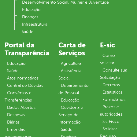
Desenvolvimento Social, Mulher e Juventude
Educação
Finanças
Infraestrutura
Saúde
Portal da
Carta de
E-sic
Transparência
Serviços
Como
solicitar
Educação
Agricultura
Consulte sua
Saúde
Assistência
Solicitação
Atos normativos
Social
Decretos
Central de Dúvidas
Departamento
Estatísticas
Convênios e
de Pessoal
Formulários
Transferências
Educação
Prazos e
Dados Abertos
Ouvidoria e
autoridades
Despesas
Serviço de
Sic Físico
Diárias
Informação
Solicitar
Emendas
Saúde
Recurso
parlamentares
Serviços