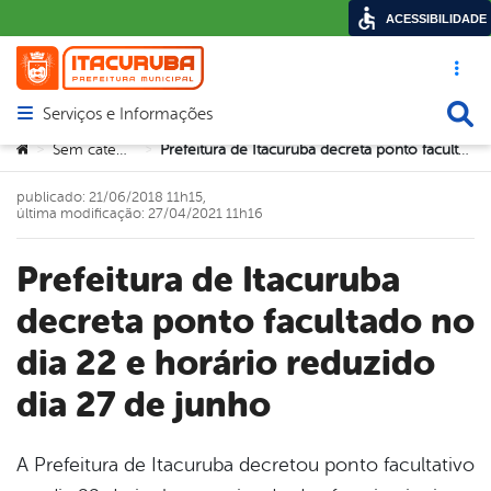
ACESSIBILIDADE
Acesso ráp
Busca
Serviços e Informações
Abrir menu principal de navegação
Você está aqui:
Sem categoria
Prefeitura de Itacuruba decreta ponto facultado no dia 22 e horário reduzido dia 27 de junho
>
>
publicado: 21/06/2018 11h15,
última modificação: 27/04/2021 11h16
Prefeitura de Itacuruba
decreta ponto facultado no
dia 22 e horário reduzido
dia 27 de junho
A Prefeitura de Itacuruba decretou ponto facultativo