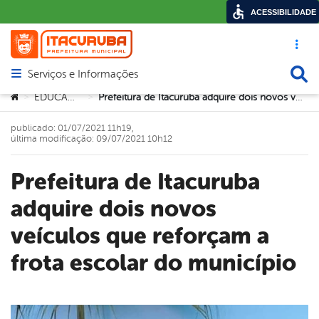
ACESSIBILIDADE
Acesso ráp
Busca
Serviços e Informações
Abrir menu principal de navegação
Você está aqui:
EDUCAÇÃO
Prefeitura de Itacuruba adquire dois novos veículos que reforçam a frota escolar do município
>
>
publicado: 01/07/2021 11h19,
última modificação: 09/07/2021 10h12
Prefeitura de Itacuruba
adquire dois novos
veículos que reforçam a
frota escolar do município