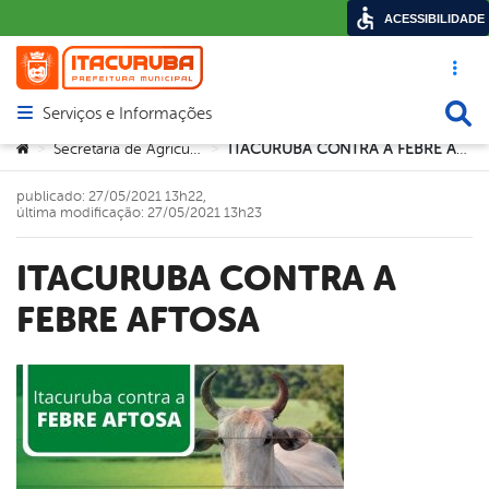
ACESSIBILIDADE
Acesso ráp
Busca
Serviços e Informações
Abrir menu principal de navegação
Você está aqui:
Secretaria de Agricultura
ITACURUBA CONTRA A FEBRE AFTOSA
>
>
publicado: 27/05/2021 13h22,
última modificação: 27/05/2021 13h23
ITACURUBA CONTRA A
FEBRE AFTOSA
book