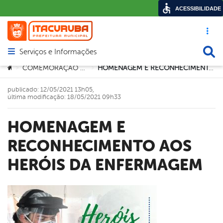
ACESSIBILIDADE
Acesso ráp
Busca
Serviços e Informações
Abrir menu principal de navegação
Você está aqui:
COMEMORAÇÃO NACIONAL
HOMENAGEM E RECONHECIMENTO AOS HERÓIS DA ENFERMAGEM
>
>
publicado: 12/05/2021 13h05,
última modificação: 18/05/2021 09h33
HOMENAGEM E
RECONHECIMENTO AOS
HERÓIS DA ENFERMAGEM
book