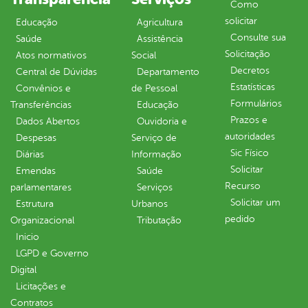
Como
solicitar
Educação
Agricultura
Consulte sua
Saúde
Assistência
Solicitação
Atos normativos
Social
Decretos
Central de Dúvidas
Departamento
Estatísticas
Convênios e
de Pessoal
Formulários
Transferências
Educação
Prazos e
Dados Abertos
Ouvidoria e
autoridades
Despesas
Serviço de
Sic Físico
Diárias
Informação
Solicitar
Emendas
Saúde
Recurso
parlamentares
Serviços
Solicitar um
Estrutura
Urbanos
pedido
Organizacional
Tributação
Inicio
LGPD e Governo
Digital
Licitações e
Contratos