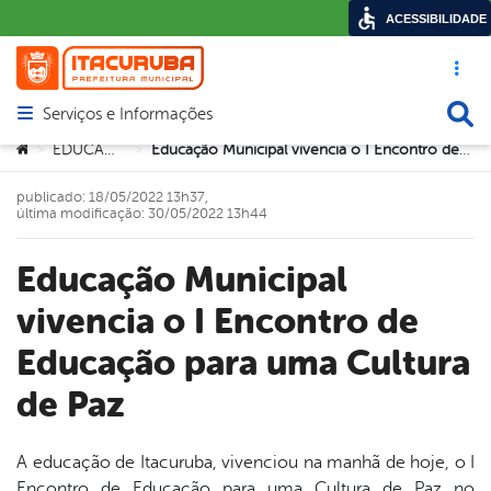
ACESSIBILIDADE
Acesso ráp
Busca
Serviços e Informações
Abrir menu principal de navegação
Você está aqui:
EDUCAÇÃO
Educação Municipal vivencia o I Encontro de Educação para uma Cultura de Paz
>
>
publicado: 18/05/2022 13h37,
última modificação: 30/05/2022 13h44
Educação Municipal
vivencia o I Encontro de
Educação para uma Cultura
de Paz
A educação de Itacuruba, vivenciou na manhã de hoje, o I
Encontro de Educação para uma Cultura de Paz no