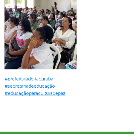
#prefeituradeitacuruba
#secretariadeeducação
#educaçãoparaculturadepaz