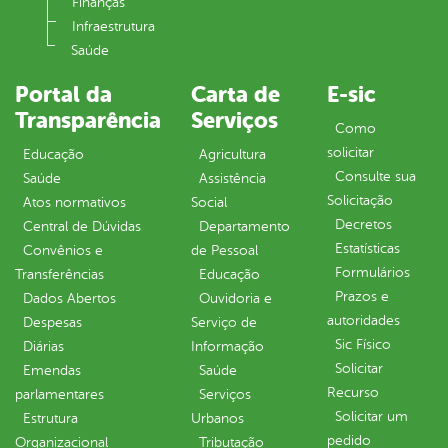
Finanças
Infraestrutura
Saúde
Portal da
Carta de
E-sic
Transparência
Serviços
Como
solicitar
Educação
Agricultura
Consulte sua
Saúde
Assistência
Solicitação
Atos normativos
Social
Decretos
Central de Dúvidas
Departamento
Estatísticas
Convênios e
de Pessoal
Formulários
Transferências
Educação
Prazos e
Dados Abertos
Ouvidoria e
autoridades
Despesas
Serviço de
Sic Físico
Diárias
Informação
Solicitar
Emendas
Saúde
Recurso
parlamentares
Serviços
Solicitar um
Estrutura
Urbanos
pedido
Organizacional
Tributação