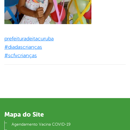
prefeituradeitacuruba
#
diadascrianças
#
scfvcrianças
Mapa do Site
Agendamento Vacina COVID-19