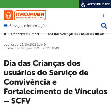
ACESSIBILIDADE
Acesso ráp
Busca
Serviços e Informações
Abrir menu principal de navegação
Você está aqui:
DESENVOLVIMENTO SOCIAL
Dia das Crianças dos usuários do Serviço de Convivência e Fortalecimento de Vínculos – SCFV
>
>
publicado: 15/10/2021 11h49,
última modificação: 15/10/2021 11h49
Dia das Crianças dos
usuários do Serviço de
Convivência e
Fortalecimento de Vínculos
– SCFV