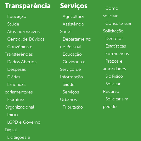
Transparência
Serviços
Como
solicitar
Educação
Agricultura
Consulte sua
Saúde
Assistência
Solicitação
Atos normativos
Social
Decretos
Central de Dúvidas
Departamento
Estatísticas
Convênios e
de Pessoal
Formulários
Transferências
Educação
Prazos e
Dados Abertos
Ouvidoria e
autoridades
Despesas
Serviço de
Sic Físico
Diárias
Informação
Solicitar
Emendas
Saúde
Recurso
parlamentares
Serviços
Solicitar um
Estrutura
Urbanos
pedido
Organizacional
Tributação
Inicio
LGPD e Governo
Digital
Licitações e