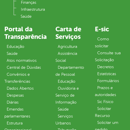
Finanças
Infraestrutura
Saúde
Portal da
Carta de
E-sic
Transparência
Serviços
Como
solicitar
Educação
Agricultura
Consulte sua
Saúde
Assistência
Solicitação
Atos normativos
Social
Decretos
Central de Dúvidas
Departamento
Estatísticas
Convênios e
de Pessoal
Formulários
Transferências
Educação
Prazos e
Dados Abertos
Ouvidoria e
autoridades
Despesas
Serviço de
Sic Físico
Diárias
Informação
Solicitar
Emendas
Saúde
Recurso
parlamentares
Serviços
Solicitar um
Estrutura
Urbanos
pedido