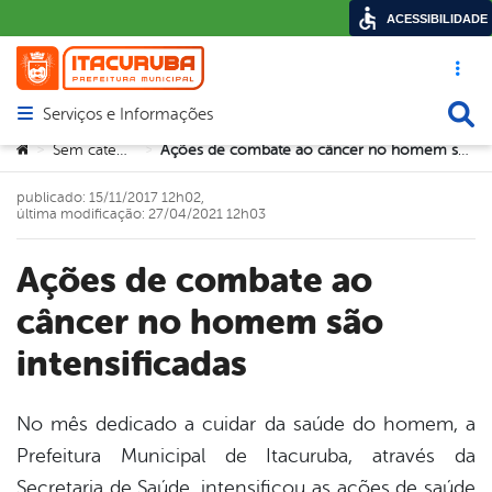
ACESSIBILIDADE
Acesso ráp
Busca
Serviços e Informações
Abrir menu principal de navegação
Você está aqui:
Sem categoria
Ações de combate ao câncer no homem são intensificadas
>
>
publicado: 15/11/2017 12h02,
última modificação: 27/04/2021 12h03
Ações de combate ao
câncer no homem são
intensificadas
No mês dedicado a cuidar da saúde do homem, a
Prefeitura Municipal de Itacuruba, através da
book
Secretaria de Saúde, intensificou as ações de saúde