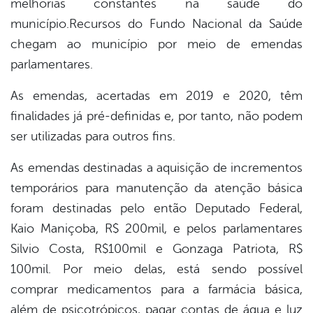
melhorias constantes na saúde do
book
município.Recursos do Fundo Nacional da Saúde
chegam ao município por meio de emendas
er
parlamentares.
As emendas, acertadas em 2019 e 2020, têm
din
finalidades já pré-definidas e, por tanto, não podem
ser utilizadas para outros fins.
As emendas destinadas a aquisição de incrementos
temporários para manutenção da atenção básica
foram destinadas pelo então Deputado Federal,
Kaio Maniçoba, R$ 200mil, e pel
os parlamentares
Silvio Costa, R$100mil e Gonzaga Patriota, R$
100mil. Por meio delas, está sendo possível
comprar medicamentos para a farmácia básica,
além de psicotrópicos, pagar contas de água e luz