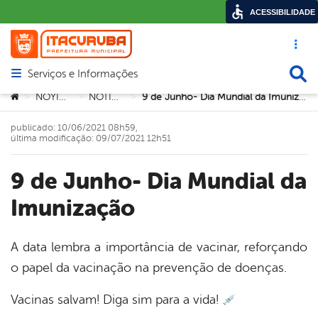
ACESSIBILIDADE
Acesso ráp
Busca
Serviços e Informações
Abrir menu principal de navegação
Você está aqui:
NOYÍCIA
NOTÍCIA
9 de Junho- Dia Mundial da Imunização
>
>
>
publicado: 10/06/2021 08h59,
última modificação: 09/07/2021 12h51
9 de Junho- Dia Mundial da
Imunização
A data lembra a importância de vacinar, reforçando
o papel da vacinação na prevenção de doenças.
book
Vacinas salvam! Diga sim para a vida!