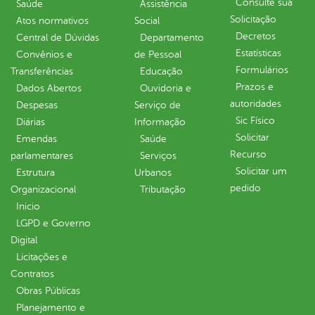
Consulte sua
Saúde
Assistência
Solicitação
Atos normativos
Social
Decretos
Central de Dúvidas
Departamento
Estatísticas
Convênios e
de Pessoal
Formulários
Transferências
Educação
Prazos e
Dados Abertos
Ouvidoria e
autoridades
Despesas
Serviço de
Sic Físico
Diárias
Informação
Solicitar
Emendas
Saúde
Recurso
parlamentares
Serviços
Solicitar um
Estrutura
Urbanos
pedido
Organizacional
Tributação
Inicio
LGPD e Governo
Digital
Licitações e
Contratos
Obras Públicas
Planejamento e