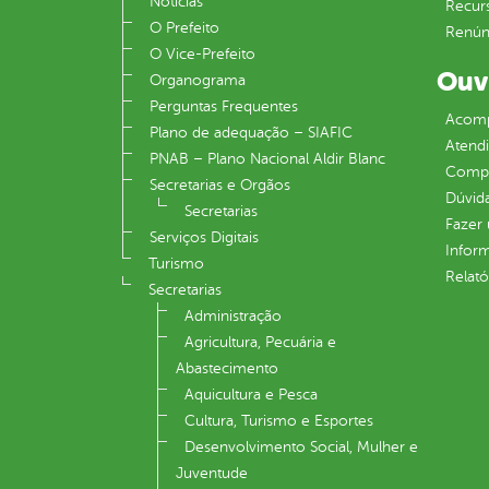
Notícias
Recur
O Prefeito
Renúnc
O Vice-Prefeito
Ouv
Organograma
Perguntas Frequentes
Acomp
Plano de adequação – SIAFIC
Atend
PNAB – Plano Nacional Aldir Blanc
Compe
Secretarias e Orgãos
Dúvid
Secretarias
Fazer
Serviços Digitais
Infor
Turismo
Relató
Secretarias
Administração
Agricultura, Pecuária e
Abastecimento
Aquicultura e Pesca
Cultura, Turismo e Esportes
Desenvolvimento Social, Mulher e
Juventude