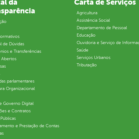
al da
Carta de Serviços
nsparência
Agricultura
Assistência Social
ção
Departamento de Pessoal
Educação
normativos
Ouvidoria e Serviço de Informa
l de Dúvidas
Saúde
ios e Transferências
Serviços Urbanos
 Abertos
Tributação
sas
s
as parlamentares
ura Organizacional
 Governo Digital
ções e Contratos
Públicas
jamento e Prestação de Contas
as