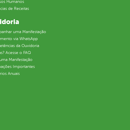
sos Humanos
ias de Receitas
idoria
anhar uma Manifestação
imento via WhatsApp
tências da Ouvidoria
as? Acesse o FAQ
 uma Manifestação
mações Importantes
rios Anuais