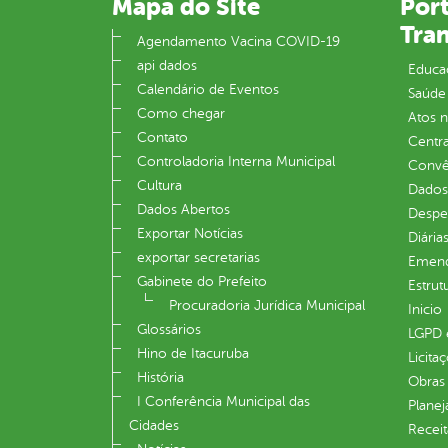
Mapa do Site
Port
Tra
Agendamento Vacina COVID-19
api dados
Educa
Calendário de Eventos
Saúde
Como chegar
Atos 
Contato
Centra
Controladoria Interna Municipal
Convên
Cultura
Dados
Dados Abertos
Despe
Exportar Notícias
Diária
exportar secretarias
Emend
Gabinete do Prefeito
Estrut
Procuradoria Jurídica Municipal
Inicio
Glossários
LGPD e
Hino de Itacuruba
Licita
História
Obras 
I Conferência Municipal das
Plane
Cidades
Receit