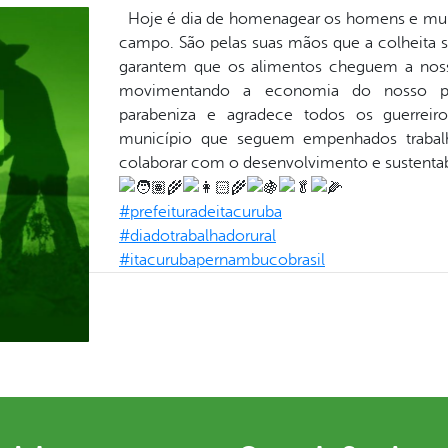
Hoje é dia de homenagear os homens e mul
campo. São pelas suas mãos que a colheita se
garantem que os alimentos cheguem a noss
movimentando a economia do nosso paí
parabeniza e agradece todos os guerreiro
município que seguem empenhados trabalh
colaborar com o desenvolvimento e sustentab
#prefeituradeitacuruba
#diadotrabalhadorural
#itacurubapernambucobrasil