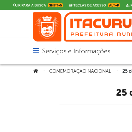
IR PARA A BUSCA
SHIFT+5
TECLAS DE ACESSO
ALT+P
M
Serviços e Informações
Abrir menu principal de navegação
Você está aqui:
>
>
COMEMORAÇÃO NACIONAL
25 d
25