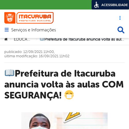
ACESSIBILIDADE
Acesso ráp
Busca
Serviços e Informações
Abrir menu principal de navegação
Você está aqui:
EDUCAÇÃO
Prefeitura de Itacuruba anuncia volta às aulas COM SEGURANÇA!
>
>
publicado: 12/09/2021 11h00,
última modificação: 16/09/2021 11h02
Prefeitura de Itacuruba
anuncia volta às aulas COM
SEGURANÇA!
book